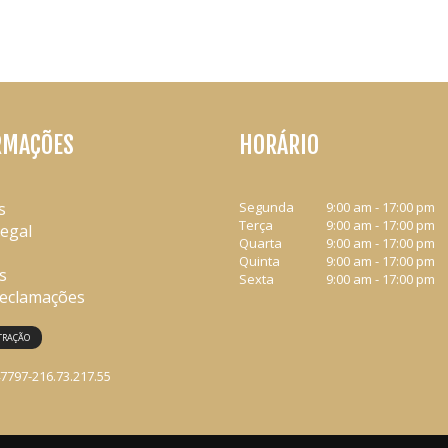
RMAÇÕES
HORÁRIO
s
Segunda
9:00 am - 17:00 pm
Terça
9:00 am - 17:00 pm
Legal
Quarta
9:00 am - 17:00 pm
Quinta
9:00 am - 17:00 pm
s
Sexta
9:00 am - 17:00 pm
Reclamações
TRAÇÃO
47797-216.73.217.55