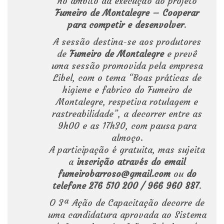
no âmbito da execução do projeto
Fumeiro de Montalegre – Cooperar
para competir e desenvolver
.
A sessão destina-se aos produtores
de
Fumeiro de Montalegre
e prevê
uma sessão promovida pela empresa
Libel, com o tema “Boas práticas de
higiene e fabrico do Fumeiro de
Montalegre, respetiva rotulagem e
rastreabilidade”, a decorrer entre as
9h00 e as 17h30, com pausa para
almoço.
A participação é gratuita, mas sujeita
a
inscrição através do email
fumeirobarroso@gmail.com
ou
do
telefone 276 510 200 / 966 960 887
.
O 3ª Ação de Capacitação decorre de
uma candidatura aprovada ao Sistema