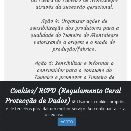
através da sucessão geracional.
Ação 4: Organizar ações de
sensibilização dos produtores para a
qualidade do Fumeiro de Montalegre
valorizando a origem e o modo de
produção/fabrico.
Ação 5: Sensibilizar e informar o
consumidor para o consumo do
Fumeiro e promover o Fumeiro de
Montalegre no mercado.
Cookies/ RGPD (Regulamento Geral
EQUIPA TÉCNICA
Protecção de Dados)
🍪 Usamos cookies próprios
e de terceiros para dar um melhor serviço. Ao continuar, aceita
Fernando Pereira (Associação de
o seu uso.
Saber Mais
Fumeiro)
ACEITO